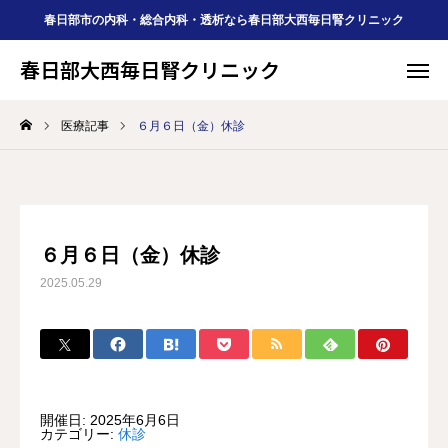
春日部市の内科・総合内科・透析なら春日部大西毎日腎クリニック
春日部大西毎日腎クリニック
春日部大西毎日腎クリニック
医療記事
６月６日（金）休診
Web予約
診療案内
アクセス
公式LINE
予約
６月６日（金）休診

2025.05.29
ＦＡＱ
薬局

医療記事
求人
HOME
開催日: 2025年6月6日
カテゴリー:
休診
当院について