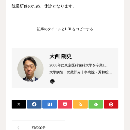
院長研修のため、休診となります。
お知らせ
診療案内
記事のタイトルとURLをコピーする
健診など
自由診療
大西 剛史
2008年に東京医科歯科大学を卒業し、
アクセス・診療時間
大学病院・武蔵野赤十字病院・秀和総合
病院・春日部中央総合病院などで研鑽を
医療記事
積み、春日部大西毎日腎クリニックを開
院いたしました。 専門は腎臓透析領域
外来担当表
で、保有資格は、腎臓科専門医・指導
医、透析専門医・指導医、綜合内科専門
透析送迎
医。腎臓内科、総合診療外来、皮膚科・
泌尿科を含むオンライン診療の経験があ
前の記事
り、多岐にわたる診療が得意。