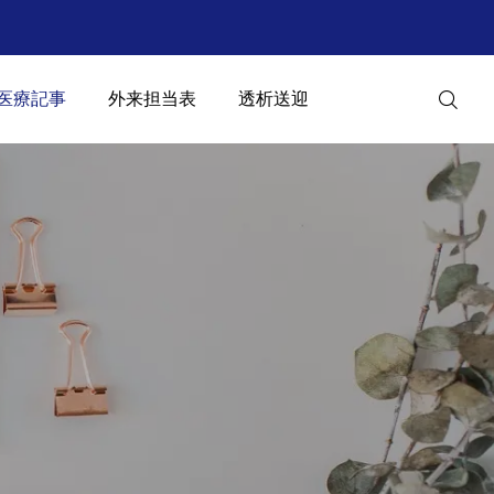
医療記事
外来担当表
透析送迎
Web予約
診療案内
アクセス
2025.12.13
🌸 移転内覧会のご案内 🏥
公式LINE