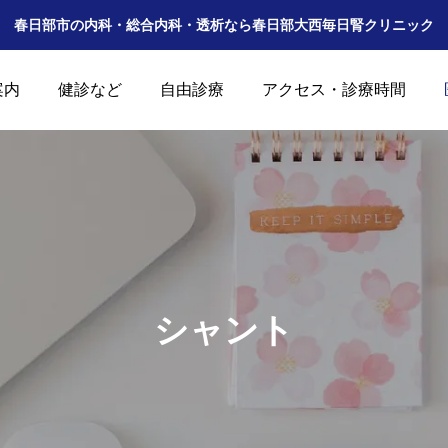
春日部市の内科・総合内科・透析なら春日部大西毎日腎クリニック
案内
健診など
自由診療
アクセス・診療時間
診療及び休診の案内
開院準備
シャント
2025.12.28
2025.12.20
公式Instagramができました。
公式𝕏ができました。