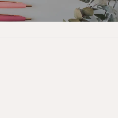
予約
ＦＡＱ

薬局

医療記事
求人