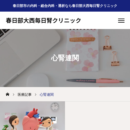
春日部市の内科・総合内科・透析なら春日部大西毎日腎クリニック
春日部大西毎日腎クリニック
春日部大西毎日腎クリニック
Web予約
診療案内
アクセス
心腎連関
公式LINE
予約

ＦＡＱ
薬局
医療記事
心腎連関

医療記事
求人
HOME
当院について