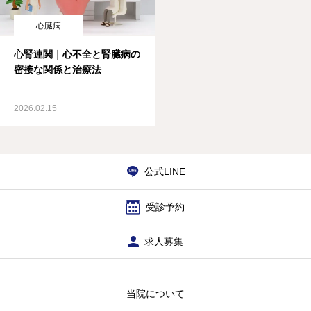
お知らせ
心臓病
心腎連関｜心不全と腎臓病の
診療案内
密接な関係と治療法
健診など
2026.02.15
自由診療
アクセス・診療時間
公式LINE
医療記事
受診予約
外来担当表
求人募集
透析送迎
当院について