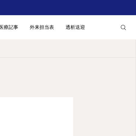
医療記事
外来担当表
透析送迎
Web予約
診療案内
アクセス
2025.12.13
🌸 移転内覧会のご案内 🏥
公式LINE