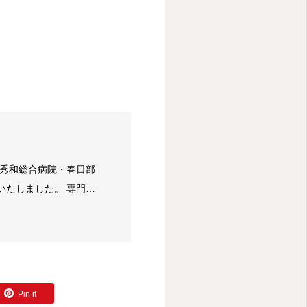
・秀和総合病院・春日部
いたしました。 専門は
指導医、綜合内科専門
の経験があり、多岐にわ
Pin it