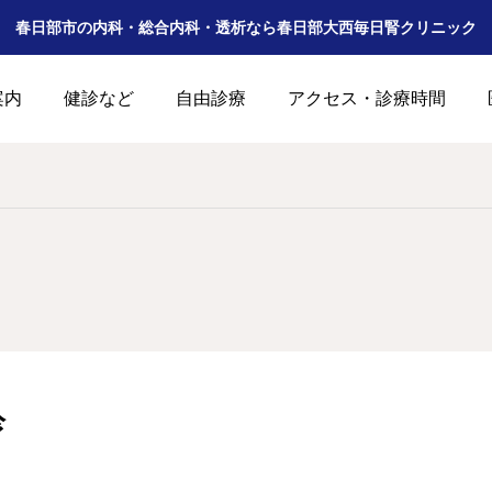
春日部市の内科・総合内科・透析なら春日部大西毎日腎クリニック
案内
健診など
自由診療
アクセス・診療時間
診療及び休診の案内
開院準備
2025.12.28
2025.12.20
診
公式Instagramができました。
公式𝕏ができました。