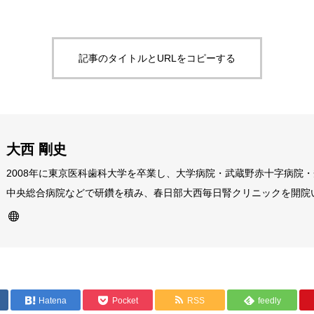
記事のタイトルとURLをコピーする
大西 剛史
2008年に東京医科歯科大学を卒業し、大学病院・武蔵野赤十字病院
中央総合病院などで研鑽を積み、春日部大西毎日腎クリニックを開院
腎臓透析領域で、保有資格は、腎臓科専門医・指導医、透析専門医・
医。腎臓内科、総合診療外来、皮膚科・泌尿科を含むオンライン診療
たる診療が得意。
Hatena
Pocket
RSS
feedly