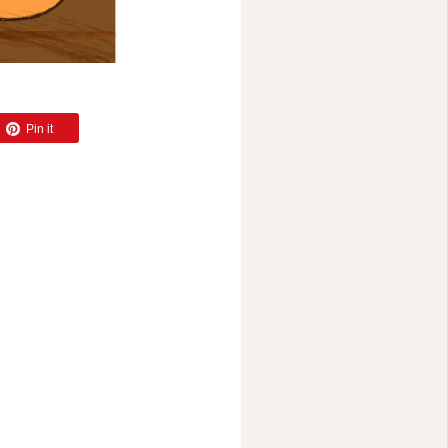
HOME
Pin it
。