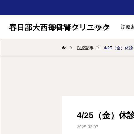
春日部大西毎日腎クリニック
当院について
お知らせ
診療
医療記事
4/25（金）休診
2026.06.01
4/25（金）休
6月外来担当のお知らせ
2025.03.07