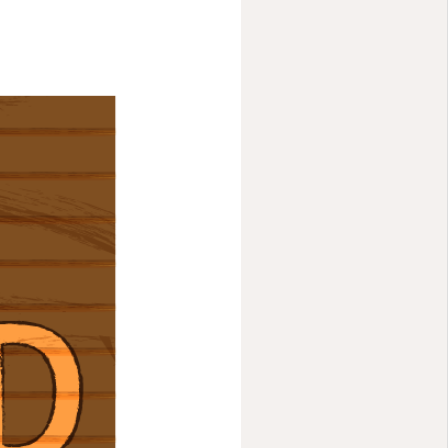
予約
ＦＡＱ

薬局

医療記事
求人