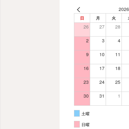
202
日
月
火
26
27
28
2
3
4
9
10
11
16
17
18
23
24
25
平日も休日も診療 糖尿病・腎臓病から透析まで早期対策
30
31
1
土曜
日曜