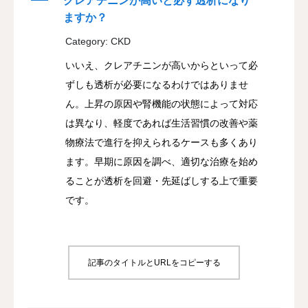
A
クレアチニンが高いと必ず透析になり
ますか？
お知らせ
Category: CKD
診療案内
いいえ、クレアチニンが高いからといって必
ずしも透析が必要になるわけではありませ
健診など
ん。上昇の原因や腎機能の状態によって対応
は異なり、軽度であれば生活習慣の改善や薬
自由診療
物療法で進行を抑えられるケースも多くあり
ます。早期に原因を調べ、適切な治療を始め
アクセス・診療時間
ることが透析を回避・先延ばしする上で重要
医療記事
です。
外来担当表
記事のタイトルとURLをコピーする
透析送迎