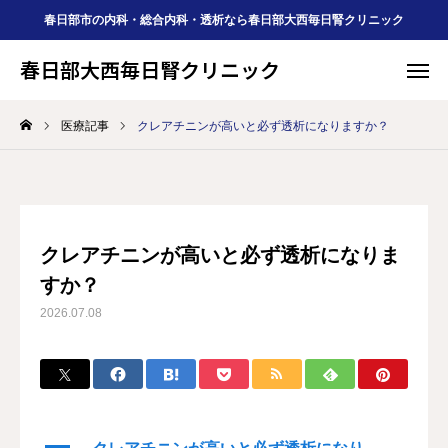
春日部市の内科・総合内科・透析なら春日部大西毎日腎クリニック
春日部大西毎日腎クリニック
春日部大西毎日腎クリニック
医療記事
クレアチニンが高いと必ず透析になりますか？
Web予約
診療案内
アクセス
公式LINE
予約
クレアチニンが高いと必ず透析になりま

すか？
ＦＡＱ
薬局
2026.07.08

医療記事
求人
HOME
当院について