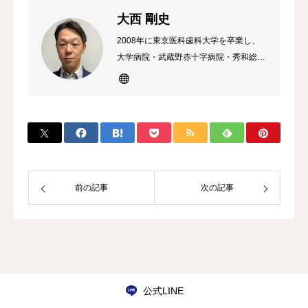
大西 剛史
2008年に東京医科歯科大学を卒業し、
大学病院・武蔵野赤十字病院・秀和総合
病院・春日部中央総合病院などで研鑽を
積み、春日部大西毎日腎クリニックを開
院いたしました。 専門は腎臓透析領域
で、保有資格は、腎臓科専門医・指導
医、透析専門医・指導医、綜合内科専門
医。腎臓内科、総合診療外来、皮膚科・
泌尿科を含むオンライン診療の経験があ
前の記事
次の記事
り、多岐にわたる診療が得意。
公式LINE